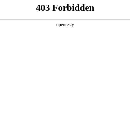
您需要什么帮助？
请填写您的相关情况，我们将及时联系您反馈处
*
公司
*
姓名
*
电话